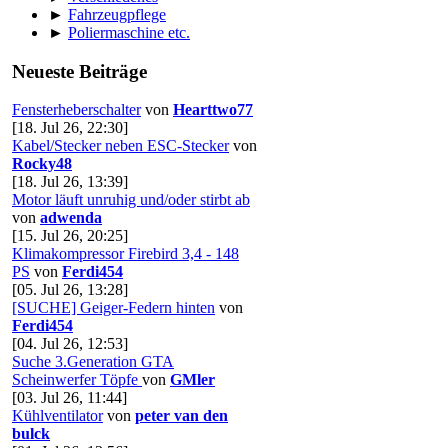
►
Fahrzeugpflege
►
Poliermaschine etc.
Neueste Beiträge
Fensterheberschalter
von
Hearttwo77
[18. Jul 26, 22:30]
Kabel/Stecker neben ESC-Stecker
von
Rocky48
[18. Jul 26, 13:39]
Motor läuft unruhig und/oder stirbt ab
von
adwenda
[15. Jul 26, 20:25]
Klimakompressor Firebird 3,4 - 148
PS
von
Ferdi454
[05. Jul 26, 13:28]
[SUCHE] Geiger-Federn hinten
von
Ferdi454
[04. Jul 26, 12:53]
Suche 3.Generation GTA
Scheinwerfer Töpfe
von
GMler
[03. Jul 26, 11:44]
Kühlventilator
von
peter van den
bulck