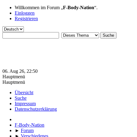
Willkommen im Forum „
F-Body-Nation
“.
Einloggen
Registrieren
06. Aug 26, 22:50
Hauptmenü
Hauptmenü
Übersicht
Suche
Impressum
Datenschutzerklärung
F-Body-Nation
►
Forum
►
Verschiedenes