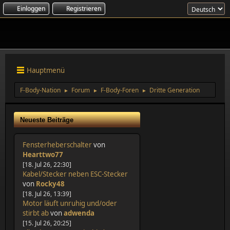
Einloggen
Registrieren
Hauptmenü
F-Body-Nation
Forum
F-Body-Foren
►
►
Dritte Generation
►
Neueste Beiträge
Fensterheberschalter
von
Hearttwo77
[18. Jul 26, 22:30]
Kabel/Stecker neben ESC-Stecker
von
Rocky48
[18. Jul 26, 13:39]
Motor läuft unruhig und/oder
stirbt ab
von
adwenda