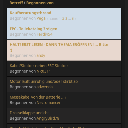
Betreff
/
Begonnen von
Kaufberatungsthread
Begonnen von
Pega
1
2
3
...
6
Seiten
EPC - Teilekatalog 3rd gen
Begonnen von
Ferdi454
HALT! ERST LESEN - DANN THEMA ERÖFFNEN! ... Bitte
:)
Begonnen von
andy
Kabel/Stecker neben ESC-Stecker
Begonnen von
Nic0311
Motor läuft unruhig und/oder stirbt ab
Begonnen von
adwenda
Massekabel von der Batterie ..!?
Begonnen von
Necromancer
Drosselklappe undicht
Begonnen von
AngryBird78