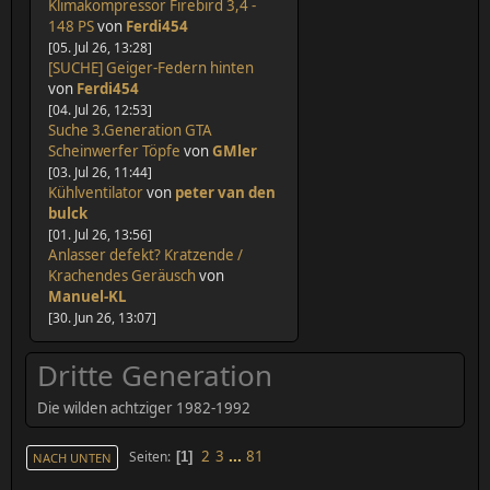
[15. Jul 26, 20:25]
Klimakompressor Firebird 3,4 -
148 PS
von
Ferdi454
[05. Jul 26, 13:28]
[SUCHE] Geiger-Federn hinten
von
Ferdi454
[04. Jul 26, 12:53]
Suche 3.Generation GTA
Scheinwerfer Töpfe
von
GMler
[03. Jul 26, 11:44]
Kühlventilator
von
peter van den
bulck
[01. Jul 26, 13:56]
Anlasser defekt? Kratzende /
Krachendes Geräusch
von
Manuel-KL
[30. Jun 26, 13:07]
Dritte Generation
Die wilden achtziger 1982-1992
2
3
...
81
Seiten
1
NACH UNTEN