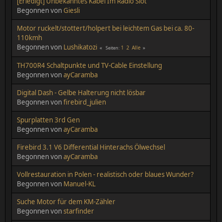
[Erledigt] Unbekanntes Kabel Im Radio Slot
Begonnen von
Giesli
Motor ruckelt/stottert/holpert bei leichtem Gas bei ca. 80-
110kmh
Begonnen von
Lushikatozi
1
2
Alle
Seiten
TH700R4 Schaltpunkte und TV-Cable Einstellung
Begonnen von
ayCaramba
Digital Dash - Gelbe Halterung nicht lösbar
Begonnen von
firebird_julien
Spurplatten 3rd Gen
Begonnen von
ayCaramba
Firebird 3.1 V6 Differential Hinterachs Ölwechsel
Begonnen von
ayCaramba
Vollrestauration in Polen - realistisch oder blaues Wunder?
Begonnen von
Manuel-KL
Suche Motor für dem KM-Zähler