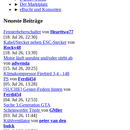
►
Der Marktplatz
►
eBucht und Konsorten
Neueste Beiträge
Fensterheberschalter
von
Hearttwo77
[18. Jul 26, 22:30]
Kabel/Stecker neben ESC-Stecker
von
Rocky48
[18. Jul 26, 13:39]
Motor läuft unruhig und/oder stirbt ab
von
adwenda
[15. Jul 26, 20:25]
Klimakompressor Firebird 3,4 - 148
PS
von
Ferdi454
[05. Jul 26, 13:28]
[SUCHE] Geiger-Federn hinten
von
Ferdi454
[04. Jul 26, 12:53]
Suche 3.Generation GTA
Scheinwerfer Töpfe
von
GMler
[03. Jul 26, 11:44]
Kühlventilator
von
peter van den
bulck