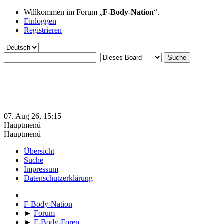
Willkommen im Forum „
F-Body-Nation
“.
Einloggen
Registrieren
07. Aug 26, 15:15
Hauptmenü
Hauptmenü
Übersicht
Suche
Impressum
Datenschutzerklärung
F-Body-Nation
►
Forum
►
F-Body-Foren